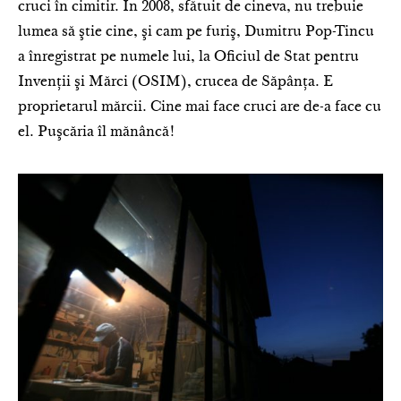
cruci în cimitir. În 2008, sfătuit de cineva, nu trebuie
lumea să ştie cine, şi cam pe furiş, Dumitru Pop-Tincu
a înregistrat pe numele lui, la Oficiul de Stat pentru
Invenţii şi Mărci (OSIM), crucea de Săpânţa. E
proprietarul mărcii. Cine mai face cruci are de-a face cu
el. Puşcăria îl mănâncă!