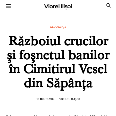
Viorel Ilișoi
CUMPĂRĂ CĂRȚILE MELE CU AUTOGRAF
REPORTAJE
Războiul crucilor
şi foşnetul banilor
în Cimitirul Vesel
din Săpânţa
16 IUNIE 2014
VIOREL ILIȘOI