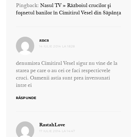
Pingback:
Nasul TV » Războiul crucilor şi
foşnetul banilor în Cimitirul Vesel din Săpânţa
spune:
anca
14 IULIE 2014 LA 18:28
denumirea Cimitirul Vesel sigur nu vine de la
starea pe care o au cei ce faci respecticvele
cruci. Oamenii astia sunt prea inversunati
intre ei
RĂSPUNDE
spune:
RastahLove
17 IULIE 2014 LA 14:47