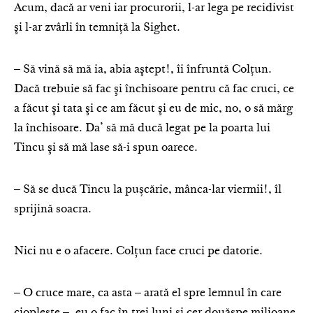
Acum, dacă ar veni iar procurorii, l-ar lega pe recidivist
şi l-ar zvârli în temniţă la Sighet.
‒ Să vină să mă ia, abia aştept!, îi înfruntă Colţun.
Dacă trebuie să fac şi închisoare pentru că fac cruci, ce
a făcut şi tata şi ce am făcut şi eu de mic, no, o să mărg
la închisoare. Da’ să mă ducă legat pe la poarta lui
Tincu şi să mă lase să-i spun oarece.
‒ Să se ducă Tincu la pușcărie, mânca-lar viermii!, îl
sprijină soacra.
Nici nu e o afacere. Colţun face cruci pe datorie.
‒ O cruce mare, ca asta ‒ arată el spre lemnul în care