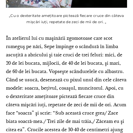
„Cu o dexteritate ameţitoare pictează fiecare cruce din câteva
mişcări iuţi, repetate de zeci de mii de ori. „
În atelierul lui cu maşinării zgomotoase care scot
rumeguş pe nări, Sepe împinge o scândură în limba
ascuţită a abricului şi taie cruci de trei feluri: mici, de
20 de lei bucata, mijlocii, de 40 de lei bucata, şi mari,
de 60 de lei bucata. Vopseşte scândurelele cu albastru.
Când se usucă, desenează cu pixul unul din cele câteva
modele: soacra, beţivul, cosaşul, muncitorul. Apoi, cu
o dexteritate ameţitoare pictează fiecare cruce din
câteva mişcări iuţi, repetate de zeci de mii de ori. Acum
face “soacra” şi scrie: “Sub această cruce grea/ Zace
biata soacră-mea./ Trei zile de mai trăia,/ Zăceam eu şi
citea ea”. Crucile acestea de 30-40 de centimetri ajung