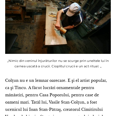
„Nimic din veninul înjurăturilor nu se scurge prin uneltele lui în
carnea uscată a crucii. Cioplitul crucii e un act ritual. „
Colţun nu e un lemnar oarecare. E şi el artist popular,
ca şi Tincu. A făcut lucrări ornamentale pentru
mănăstiri, pentru Casa Poporului, pentru case de
oameni mari. Tatăl lui, Vasile Stan-Colţun, a fost
ucenicul lui Ioan Stan-Pătraş, creatorul Cimitirului