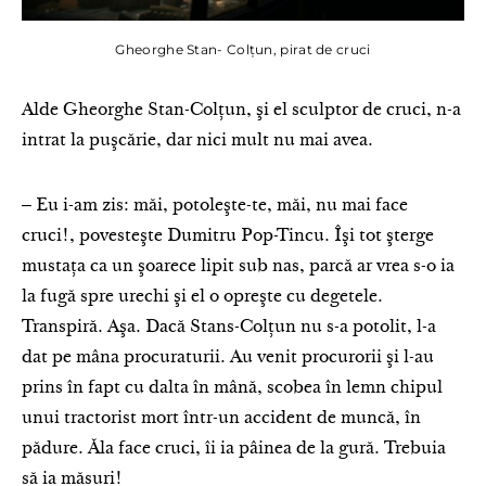
Gheorghe Stan- Colțun, pirat de cruci
Alde Gheorghe Stan-Colţun, şi el sculptor de cruci, n-a
intrat la puşcărie, dar nici mult nu mai avea.
‒ Eu i-am zis: măi, potoleşte-te, măi, nu mai face
cruci!, povesteşte Dumitru Pop-Tincu. Îşi tot şterge
mustaţa ca un şoarece lipit sub nas, parcă ar vrea s-o ia
la fugă spre urechi şi el o opreşte cu degetele.
Transpiră. Aşa. Dacă Stans-Colțun nu s-a potolit, l-a
dat pe mâna procuraturii. Au venit procurorii şi l-au
prins în fapt cu dalta în mână, scobea în lemn chipul
unui tractorist mort într-un accident de muncă, în
pădure. Ăla face cruci, îi ia pâinea de la gură. Trebuia
să ia măsuri!