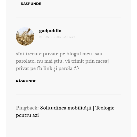
RĂSPUNDE
spune:
gadjodillo
16 IUNIE 2014 LA 16:47
sînt trecute private pe blogul meu. sau
parolate, nu mai ştiu. vă trimit prin mesaj
privat pe fb link şi parolă 🙂
RĂSPUNDE
Pingback:
Solitudinea mobilității | Teologie
pentru azi