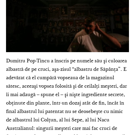
Dumitru Pop-Tincu a înscris pe numele său şi culoarea
albastră de pe cruci, aşa-zisul “albastru de Săpânţa”. E
adevărat că el cumpără vopseaua de la magazinul
sătesc, aceeaşi vopsea folosită şi de ceilalţi meşteri, dar
îi mai adaugă ‒ spune el ‒ şi nişte ingrediente secrete,
obţinute din plante, într-un dozaj atât de fin, încât în
final albastrul lui patentat nu se deosebeşte cu nimic
de albastrul lui Colţun, al lui Sepe, al lui Nacu
Australianul: singurii meşteri care mai fac cruci de