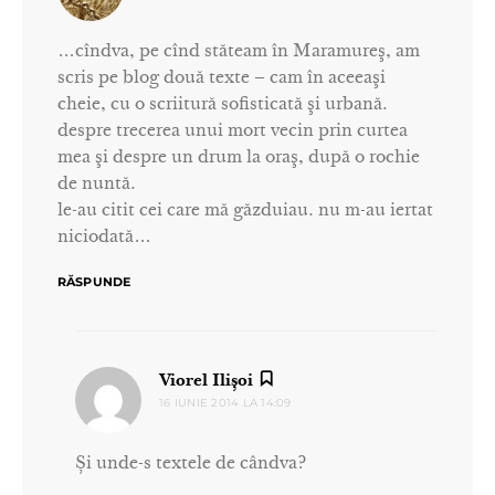
…cîndva, pe cînd stăteam în Maramureş, am
scris pe blog două texte – cam în aceeaşi
cheie, cu o scriitură sofisticată şi urbană.
despre trecerea unui mort vecin prin curtea
mea şi despre un drum la oraş, după o rochie
de nuntă.
le-au citit cei care mă găzduiau. nu m-au iertat
niciodată…
RĂSPUNDE
spune:
Viorel Ilișoi
16 IUNIE 2014 LA 14:09
Și unde-s textele de cândva?