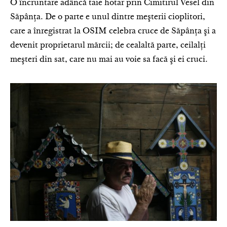
O încruntare adâncă taie hotar prin Cimitirul Vesel din
Săpânţa. De o parte e unul dintre meşterii cioplitori,
care a înregistrat la OSIM celebra cruce de Săpânţa şi a
devenit proprietarul mărcii; de cealaltă parte, ceilalţi
meşteri din sat, care nu mai au voie sa facă şi ei cruci.