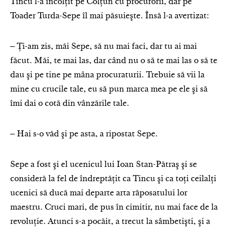
Tincu l-a încolţit pe Colţun cu procurorii, dar pe
Toader Turda-Sepe îl mai păsuieşte. Însă l-a avertizat:
‒ Ţi-am zis, măi Sepe, să nu mai faci, dar tu ai mai
făcut. Măi, te mai las, dar când nu o să te mai las o să te
dau şi pe tine pe mâna procuraturii. Trebuie să vii la
mine cu crucile tale, eu să pun marca mea pe ele şi să
îmi dai o cotă din vânzările tale.
‒ Hai s-o văd şi pe asta, a ripostat Sepe.
Sepe a fost şi el ucenicul lui Ioan Stan-Pătraş şi se
consideră la fel de îndreptăţit ca Tincu şi ca toţi ceilalţi
ucenici să ducă mai departe arta răposatului lor
maestru. Cruci mari, de pus în cimitir, nu mai face de la
revoluţie. Atunci s-a pocăit, a trecut la sâmbetişti, şi a