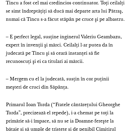
Tincu a fost cel mai credincios continuator. Toţi ceilalţi
se simt îndreptăţiţi să ducă mai departe arta lui Pătraş,
numai că Tincu s-a făcut stăpân pe cruce şi pe albastru.
‒ E perfect legal, susţine inginerul Valeriu Geambazu,
expert în invenţii şi mărci. Ceilalţi l-ar putea da în
judecată pe Tincu şi să ceară instanţei să fie
recunoscuţi şi ei ca titulari ai mărcii.
‒ Mergem cu el la judecată, susţin în cor puţinii
meşteri de cruci din Săpânţa.
Primarul Ioan Turda (“Fratele cântăreţului Gheorghe
Turda”, precizează el repede), i-a chemat pe toţi la
primărie să-i împace, să nu se ia Doamne-fereşte la
bătaie şi să umple de tristeţe şi de penibil Cimitirul