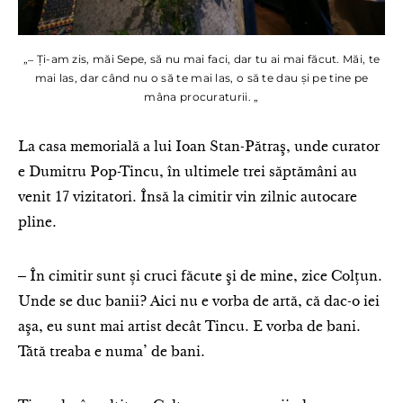
„‒ Ţi-am zis, măi Sepe, să nu mai faci, dar tu ai mai făcut. Măi, te
mai las, dar când nu o să te mai las, o să te dau şi pe tine pe
mâna procuraturii. „
La casa memorială a lui Ioan Stan-Pătraş, unde curator
e Dumitru Pop-Tincu, în ultimele trei săptămâni au
venit 17 vizitatori. Însă la cimitir vin zilnic autocare
pline.
‒ În cimitir sunt și cruci făcute şi de mine, zice Colţun.
Unde se duc banii? Aici nu e vorba de artă, că dac-o iei
aşa, eu sunt mai artist decât Tincu. E vorba de bani.
Tătă treaba e numa’ de bani.