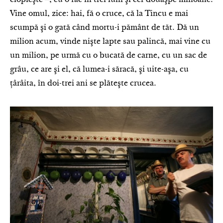
ciopleşte ‒, eu o fac în trei luni şi cer douăşpe milioane.
Vine omul, zice: hai, fă o cruce, că la Tincu e mai
scumpă şi o gată când mortu-i pământ de tăt. Dă un
milion acum, vinde nişte lapte sau palincă, mai vine cu
un milion, pe urmă cu o bucată de carne, cu un sac de
grâu, ce are şi el, că lumea-i săracă, şi uite-aşa, cu
ţârâita, în doi-trei ani se plăteşte crucea.