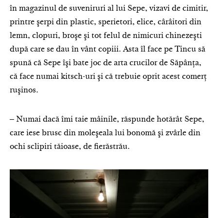
în magazinul de suveniruri al lui Sepe, vizavi de cimitir,
printre şerpi din plastic, sperietori, elice, cârâitori din
lemn, clopuri, broşe şi tot felul de nimicuri chinezeşti
după care se dau în vânt copiii. Asta îl face pe Tincu să
spună că Sepe îşi bate joc de arta crucilor de Săpânţa,
că face numai kitsch-uri şi că trebuie oprit acest comerţ
ruşinos.
‒ Numai dacă îmi taie mâinile, răspunde hotărât Sepe,
care iese brusc din moleşeala lui bonomă şi zvârle din
ochi sclipiri tăioase, de fierăstrău.