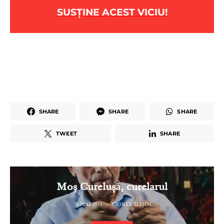
SUSȚINE ACEST VICIU!
SHARE
SHARE
SHARE
TWEET
SHARE
Moș Curelușă, curelarul
29 MAI 2014
VIOREL ILIȘOI