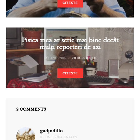
CITEȘTE
Pisica mea ar scrie mai bine decât
mulți reporteri de azi
18 IUNIE 2014
VIOREL ILIȘOI
CITEȘTE
9 COMMENTS
spune:
gadjodillo
16 IUNIE 2014 LA 14:07