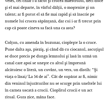
Vesel, cel chiar i-a făcut şi crucea maestrului, deci duce
şi el mai departe, în vârful dălţii, o moştenire şi un
talent; ar fi putut el să fie mai rapid şi să înscrie pe
numele lui crucea săpânţană, dar cui i-ar fi trecut prin
cap că poate cineva sa facă una ca asta?
Colţun, cu amenda în buzunar, ciopleşte la o cruce.
Pune dalta aşa, pieziş, şi când dă cu ciocanul, ascuţişul
se duce precis pe dunga lemnului şi lasă în urmă un
canal care apoi se uneşte cu altul şi împreună
alcătuiesc o literă, un cuvânt, un vers, un distih: “Şi
viaţa o lăsai/ La 54 de ai”. Cât de supărat ar fi, nimic
din veninul înjurăturilor nu se scurge prin uneltele lui
în carnea uscată a crucii. Cioplitul crucii e un act
ritual. Gura zice, mâna face.