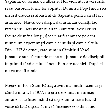
Săpânţa, cu forma, cu albastrul lor violent, cu versurile
şi cu basoreliefurile lor vopsite. Dumitru Pop-Tincu şi-a
însuşit crucea şi albastrul de Săpânţa pentru că el face
artă, zice. Naivă, ce-i drept, dar artă. Iar ceilalţi fac
kitsch-uri. Toţi meșterii au în Cimitirul Vesel cruci
făcute de mâna lor şi, dacă n-ar fi semnate pe cant,
numai un expert ar şti care e a unuia şi care a altuia.
Din 1.327 de cruci, câte sunt în Cimitirul Vesel,
jumătate sunt făcute de maestru, jumătate de discipoli,
în primul rând ale lui Tincu. El n-are ucenici. După el
nu va mai fi nimic.
Meşterul Ioan Stan-Pătraş a avut mai mulţi ucenici şi
când a murit, în 1977, nu şi-a desemnat un urmaş
anume, asta însemnând că toți erau urmașii lui. El
voise să facă o școală, nu să întemeieze o dinastie.