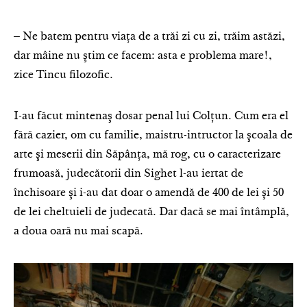
‒ Ne batem pentru viaţa de a trăi zi cu zi, trăim astăzi,
dar mâine nu ştim ce facem: asta e problema mare!,
zice Tincu filozofic.
I-au făcut mintenaş dosar penal lui Colţun. Cum era el
fără cazier, om cu familie, maistru-intructor la şcoala de
arte şi meserii din Săpânţa, mă rog, cu o caracterizare
frumoasă, judecătorii din Sighet l-au iertat de
închisoare şi i-au dat doar o amendă de 400 de lei şi 50
de lei cheltuieli de judecată. Dar dacă se mai întâmplă,
a doua oară nu mai scapă.