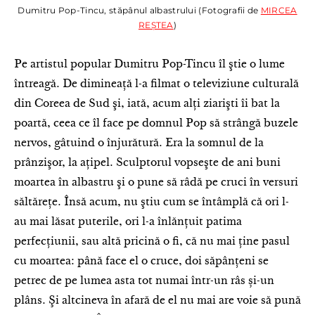
Dumitru Pop-Tincu, stăpânul albastrului (Fotografii de
MIRCEA
REȘTEA
)
Pe artistul popular Dumitru Pop-Tincu îl ştie o lume
întreagă. De dimineaţă l-a filmat o televiziune culturală
din Coreea de Sud şi, iată, acum alţi ziarişti îi bat la
poartă, ceea ce îl face pe domnul Pop să strângă buzele
nervos, gâtuind o înjurătură. Era la somnul de la
prânzişor, la ațipel. Sculptorul vopseşte de ani buni
moartea în albastru şi o pune să râdă pe cruci în versuri
săltăreţe. Însă acum, nu ştiu cum se întâmplă că ori l-
au mai lăsat puterile, ori l-a înlănţuit patima
perfecţiunii, sau altă pricină o fi, că nu mai ţine pasul
cu moartea: până face el o cruce, doi săpânţeni se
petrec de pe lumea asta tot numai într-un râs și-un
plâns. Şi altcineva în afară de el nu mai are voie să pună