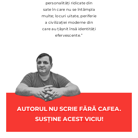
personalități ridicate din
sate în care nu se întâmpla
multe; locuri uitate, periferie
a civilizației moderne din
care au țâșnit însă identități
efervescente.”
AUTORUL NU SCRIE FĂRĂ CAFEA.
SUSȚINE ACEST VICIU!