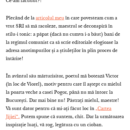
Ce-am facuuut?!
Plecând de la
articolul meu
în care povesteam cum a
vrut SRI să mă racoleze, maestrul se deconspiră în
stilu-i tonic: a păpat (dacă nu cumva i-a băut) bani de
la regimul comunist ca să scrie editoriale elogioase la
adresa anotimpurilor și a știuleților în plin proces de
întărire!
În avântul său mărturisitor, poetul mă botează Victor
(în loc de Viorel), motiv pentru care îl aștept cu mielul
la poarta veche a casei Pogor, până nu mă întorc la
București. Dar mai bine nu! Păstrați mielul, maestre!
Vă sunt dator pentru că mi-ați făcut loc în
„Cartea
Jijiei“.
Putem spune că suntem, chit. Dar la următoarea
inspirație luați, vă rog, legătura cu un cioban.