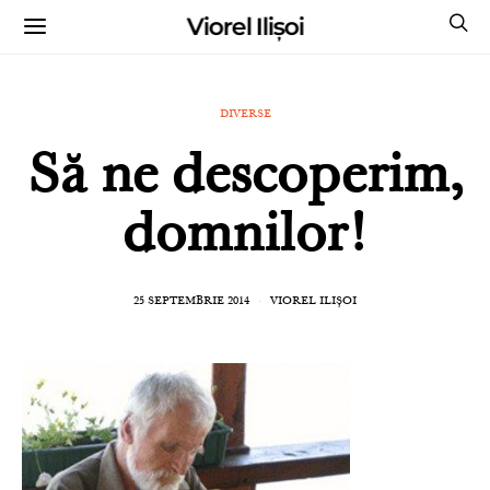
Viorel Ilișoi
CUMPĂRĂ CĂRȚILE MELE CU AUTOGRAF
DIVERSE
Să ne descoperim,
domnilor!
25 SEPTEMBRIE 2014
VIOREL ILIȘOI