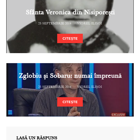
Sfânta Veronica din Nisiporești
23 SEPTEMBRIE 2014
VIOREL ILIȘOI
CITEȘTE
Zglobiu și Sobaru: numai împreună
25 SEPTEMBRIE 2014
VIOREL ILIȘOI
CITEȘTE
LASĂ UN RĂSPUNS