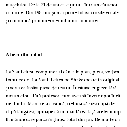
mușchilor. De la 21 de ani este țintuit într-un cărucior
cu rotile. Din 1985 nu-și mai poate folosi corzile vocale
și comunică prin intermediul unui computer.
A beautiful mind
La 3 ani citea, compunea și cânta la pian, picta, vorbea
franțuzește. La 5 ani îl citea pe Shakespeare în original
și scria ea însăși piese de teatru. Învățase engleza fără
niciun efort, fără profesor, cum avea să învețe apoi încă
trei limbi. Mama era casnică, trebuia să stea clipă de
clipă lângă ea, aproape că nu mai făcea față acelei minți
flămânde care parcă înghițea totul din jur. De multe ori