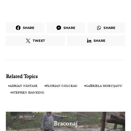
SHARE
SHARE
SHARE
TWEET
SHARE
Related Topics
ADRIAN NĂSTASE
FLORIAN COLCEAG
GABRIELA MORUȘANU
STEPHEN HAWKING
Braconaj