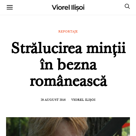
Viorel Ilișoi
CUMPĂRĂ CĂRȚILE MELE CU AUTOGRAF
REPORTAJE
Strălucirea minții
în bezna
românească
29 AUGUST 2016
VIOREL ILIȘOI