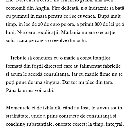
zile. Nici ea n-a cerut, nu era nicio grabă, mai avea
economii din Anglia. Fire delicată, n-a îndrăznit să bată
cu pumnul în masă pentru ce i se cuvenea. După mult
timp, în loc de 50 de euro pe oră, a primit 800 de lei pe 5
luni. N-a cerut explicații. Mârlănia nu era o ecuație
sofisticată pe care s-o rezolve din ochi.
– Trebuie să concurez cu o mafie a consultanților
formată din foștii directori care au falimentat fabricile
și acum le acordă consultanță. Iar cu marile firme nu te
poți pune de una singură. Dar tot nu plec din țară.
Până la urmă voi răzbi.
Momentele ei de izbândă, când au fost, le-a avut tot în
străinătate, unde a prins contracte de consultanță și
coaching substanțiale, onorate corect: la timp, integral,