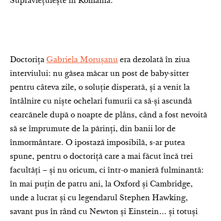
Supraviețuiește în România.
Doctorița
Gabriela Morușanu
era dezolată în ziua
interviului: nu găsea măcar un post de baby-sitter
pentru câteva zile, o soluție disperată, și a venit la
întâlnire cu niște ochelari fumurii ca să-și ascundă
cearcănele după o noapte de plâns, când a fost nevoită
să se împrumute de la părinți, din banii lor de
înmormântare. O ipostază imposibilă, s-ar putea
spune, pentru o doctoriță care a mai făcut încă trei
facultăți – și nu oricum, ci într-o manieră fulminantă:
în mai puțin de patru ani, la Oxford și Cambridge,
unde a lucrat și cu legendarul Stephen Hawking,
savant pus în rând cu Newton și Einstein… și totuși