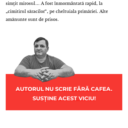
simțit mirosul… A fost înmormântată rapid, la
„cimitirul săracilor“, pe cheltuiala primăriei. Alte
amănunte sunt de prisos.
AUTORUL NU SCRIE FĂRĂ CAFEA.
SUSȚINE ACEST VICIU!