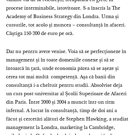
vândut via de la Nicorești, recăpătată cu greu, în
procese interminabile, istovitoare. S-a înscris la The
Academy of Business Strategy din Londra. Urma și
cursurile, tot acolo și muncea – consultanță în afaceri.
Câștiga 150-200 de euro pe oră.
Dar nu pentru avere venise. Voia să se perfecționeze în
management și în toate domeniile conexe și să se
întoarcă în țară, unde economia părea să se așeze și
cerea tot mai multă competență. Așa că banii din
consultanță i-a cheltuit pentru studii. Absolvise deja
un curs post-universitar al Școlii Superioare de Afaceri
din Paris. Între 2000 și 2004 a muncit într-un ritm
infernal. A lucrat în consultanță, timp de doi ani a
făcut și cercetări alături de Stephen Hawking, a studiat
management la Londra, marketing la Cambridge,