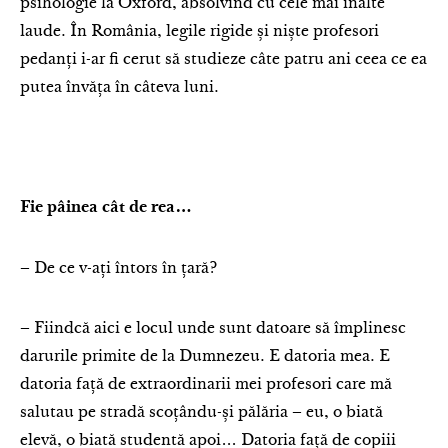
psihologie la Oxford, absolvind cu cele mai înalte
laude. În România, legile rigide și niște profesori
pedanți i-ar fi cerut să studieze câte patru ani ceea ce ea
putea învăța în câteva luni.
Fie pâinea cât de rea…
– De ce v-ați întors în țară?
– Fiindcă aici e locul unde sunt datoare să împlinesc
darurile primite de la Dumnezeu. E datoria mea. E
datoria față de extraordinarii mei profesori care mă
salutau pe stradă scoțându-și pălăria – eu, o biată
elevă, o biată studentă apoi… Datoria față de copiii