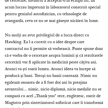
de cercetare, savantul a acceptat-o în echipa lui, iar
acum lucrau împreună în laboratorul construit special
pentru genialul astrofizician, cu tehnologie de
avangardă, ceva ce nu se mai găsește nicăieri în lume.
Nu mulți au avut privilegiul de a lucra direct cu
Hawking. Ea l-a cucerit cu o idee despre care
contractul nu îi permite să vorbească. Poate spune doar
că e vorba de o cercetare asupra luminii și că rezultatele
cercetării vor fi aplicate în medicină peste câțiva ani.
Atunci va ști toată lumea. Atunci ideea va începe să
producă și bani. Totuși nu banii contează. Nimic nu
egalează onoarea de a fi fost doi ani în preajma
savantului… nimic, nicio diplomă, nicio medalie nu se
compară cu acel „Thank you“ rece, englezesc, rostit de
Magistru prin sintetizatorul sofisticat care îi transformă