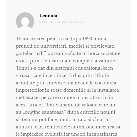
spune:
Leonida
5 FEBRUARIE 2022 LA 08:13
Toata acestea pentru ca dupa 1990 numai
pruncii de universitari, medici si privilegiati
„intelectuali” puteau razbate în noua societate
croita printr-o rasturnare completa a valorilor.
Tonul s-a dat din sistemul educational bien
virusat care încet, încet à dus prin titlurie
acordate prin interese financiare la cocotarea
impostorilor în toate domeniile si la instalarea
metastazei pe care o putem constata si in în
acest articol. Toti oamenii de valoare care nu
au „origine sanatoasa” dupa criteriile noului
sistem nu pot face nimic în tara si chiar în
afara ei, caci tentaculele autohtone încearca sa
le împiedice evolutia iar uneori încapatinarea