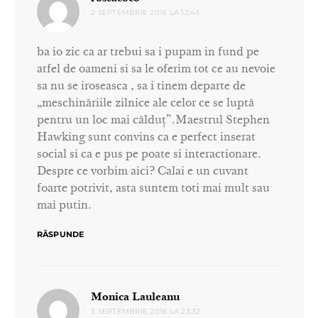
2 SEPTEMBRIE 2016 LA 12:43
ba io zic ca ar trebui sa i pupam in fund pe
atfel de oameni si sa le oferim tot ce au nevoie
sa nu se iroseasca , sa i tinem departe de
„meschinăriile zilnice ale celor ce se luptă
pentru un loc mai călduț”.Maestrul Stephen
Hawking sunt convins ca e perfect inserat
social si ca e pus pe poate si interactionare.
Despre ce vorbim aici? Calai e un cuvant
foarte potrivit, asta suntem toti mai mult sau
mai putin.
RĂSPUNDE
spune:
Monica Lauleanu
3 SEPTEMBRIE 2016 LA 23:32