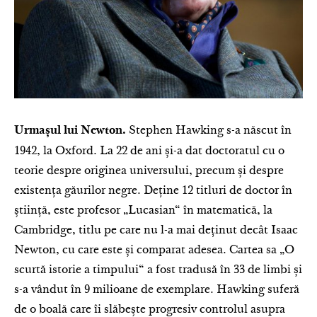
Stephen Hawking s-a născut în
Urmașul lui Newton.
1942, la Oxford. La 22 de ani și-a dat doctoratul cu o
teorie despre originea universului, precum și despre
existența găurilor negre. Deține 12 titluri de doctor în
știință, este profesor „Lucasian“ în matematică, la
Cambridge, titlu pe care nu l-a mai deținut decât Isaac
Newton, cu care este și comparat adesea. Cartea sa „O
scurtă istorie a timpului“ a fost tradusă în 33 de limbi și
s-a vândut în 9 milioane de exemplare. Hawking suferă
de o boală care îi slăbește progresiv controlul asupra