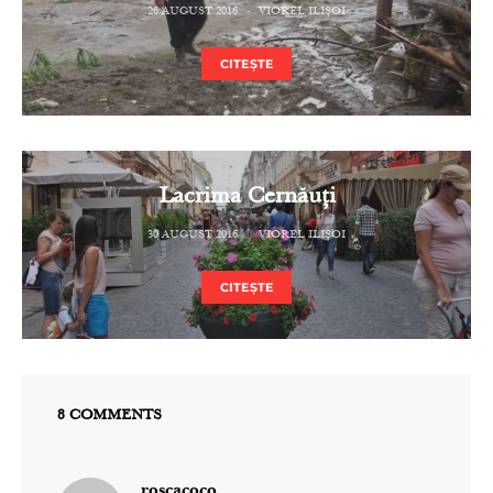
26 AUGUST 2016
VIOREL ILIȘOI
CITEȘTE
Lacrima Cernăuți
30 AUGUST 2016
VIOREL ILIȘOI
CITEȘTE
8 COMMENTS
spune:
roscacoco