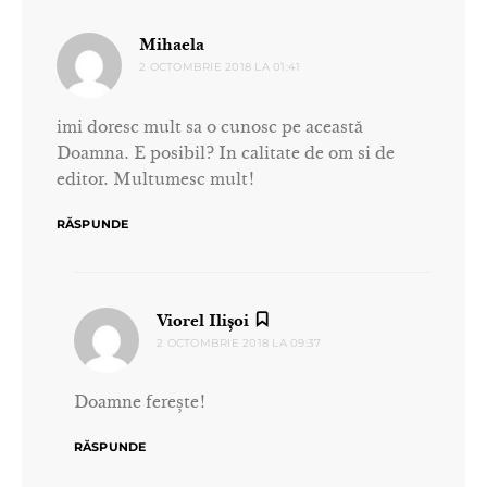
spune:
Mihaela
2 OCTOMBRIE 2018 LA 01:41
imi doresc mult sa o cunosc pe această
Doamna. E posibil? In calitate de om si de
editor. Multumesc mult!
RĂSPUNDE
spune:
Viorel Ilișoi
2 OCTOMBRIE 2018 LA 09:37
Doamne ferește!
RĂSPUNDE