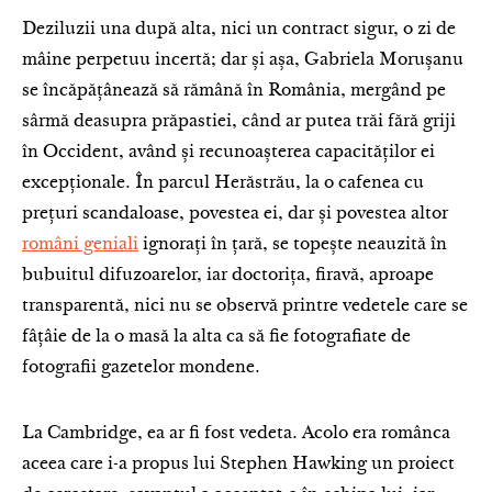
Deziluzii una după alta, nici un contract sigur, o zi de
mâine perpetuu incertă; dar și așa, Gabriela Morușanu
se încăpățânează să rămână în România, mergând pe
sârmă deasupra prăpastiei, când ar putea trăi fără griji
în Occident, având și recunoașterea capacităților ei
excepționale. În parcul Herăstrău, la o cafenea cu
prețuri scandaloase, povestea ei, dar și povestea altor
români geniali
ignorați în țară, se topește neauzită în
bubuitul difuzoarelor, iar doctorița, firavă, aproape
transparentă, nici nu se observă printre vedetele care se
fâțâie de la o masă la alta ca să fie fotografiate de
fotografii gazetelor mondene.
La Cambridge, ea ar fi fost vedeta. Acolo era românca
aceea care i-a propus lui Stephen Hawking un proiect