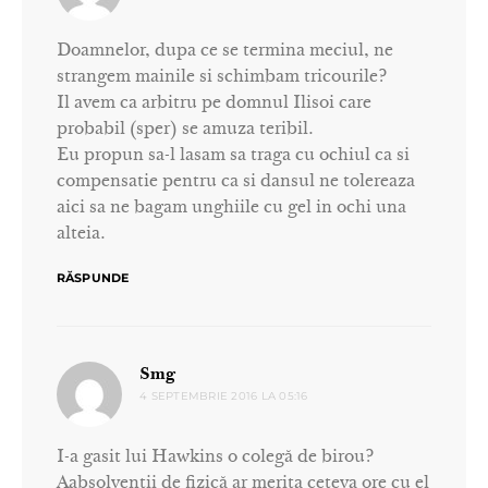
Doamnelor, dupa ce se termina meciul, ne
strangem mainile si schimbam tricourile?
Il avem ca arbitru pe domnul Ilisoi care
probabil (sper) se amuza teribil.
Eu propun sa-l lasam sa traga cu ochiul ca si
compensatie pentru ca si dansul ne tolereaza
aici sa ne bagam unghiile cu gel in ochi una
alteia.
RĂSPUNDE
spune:
Smg
4 SEPTEMBRIE 2016 LA 05:16
I-a gasit lui Hawkins o colegă de birou?
Aabsolvenții de fizică ar merita ceteva ore cu el