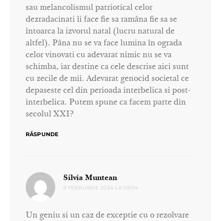
sau melancolismul patriotical celor
dezradacinati îi face fie sa ramâna fie sa se
întoarca la izvorul natal (lucru natural de
altfel). Pâna nu se va face lumina în ograda
celor vinovati cu adevarat nimic nu se va
schimba, iar destine ca cele descrise aici sunt
cu zecile de mii. Adevarat genocid societal ce
depaseste cel din perioada interbelica si post-
interbelica. Putem spune ca facem parte din
secolul XXI?
RĂSPUNDE
spune:
Silvia Muntean
9 FEBRUARIE 2024 LA 09:04
Un geniu si un caz de exceptie cu o rezolvare