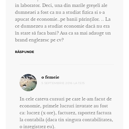
in laborator. Deci, una din marile greșeli ale
dumneaei a fost ca nu a studiat fizica si s-a
apucat de economie..pe banii părinților. .. La
ce dumnezeu a studiat economie dacă nu era
în stare să faca bani? Asa ca sa mai adauge un
brand englezesc pe cv?
RĂSPUNDE
spune:
o femeie
5 SEPTEMBRIE 2016 LA 15:15
In cele cateva cursuri pe care le-am facut de
economie, primele lucruri invatate au fost
ca: lucrez (x ore), facturez, raportez factura
la contabila (daca tin singura contabilitatea,
o inregistrez eu).