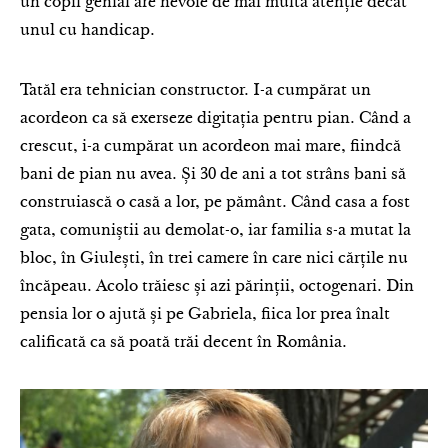
un copil genial are nevoie de mai multă atenție decât
unul cu handicap.
Tatăl era tehnician constructor. I-a cumpărat un
acordeon ca să exerseze digitația pentru pian. Când a
crescut, i-a cumpărat un acordeon mai mare, fiindcă
bani de pian nu avea. Și 30 de ani a tot strâns bani să
construiască o casă a lor, pe pământ. Când casa a fost
gata, comuniștii au demolat-o, iar familia s-a mutat la
bloc, în Giulești, în trei camere în care nici cărțile nu
încăpeau. Acolo trăiesc și azi părinții, octogenari. Din
pensia lor o ajută și pe Gabriela, fiica lor prea înalt
calificată ca să poată trăi decent în România.