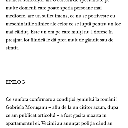
hrănesc sufletește, are o cultură de specialitate pe
multe domenii care poate speria persoane mai
mediocre, are un suflet imens, ce nu se potrivește cu
meschinăriile zilnice ale celor ce se luptă pentru un loc
mai călduț. Este un om pe care mulți nu-l doresc în
preajma lor fiindcă le dă prea mult de gândit sau de
simțit.
EPILOG
Ce sumbră confirmare a condiției geniului la români!
Gabriela Morușanu – aflu de la un cititor acum, după
ce am publicat articolul – a fost găsită moartă în
apartamentul ei. Vecinii au anunțat poliția când au