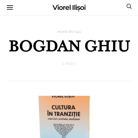
Viorel Ilișoi
CUMPĂRĂ CĂRȚILE MELE CU AUTOGRAF
POSTS BY TAG
BOGDAN GHIU
2 POSTS