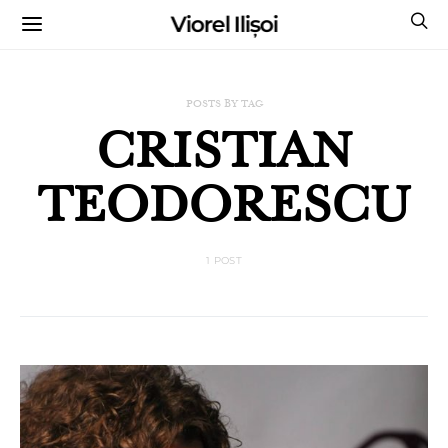
Viorel Ilișoi
CUMPĂRĂ CĂRȚILE MELE CU AUTOGRAF
POSTS BY TAG
CRISTIAN
TEODORESCU
1 POST