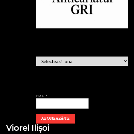
ARHIVĂ
ARHIVĂ
AFLĂ CÂND PUBLIC
EMAIL*
Viorel Ilișoi