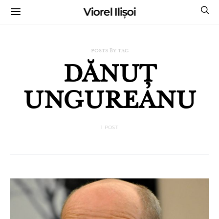
Viorel Ilișoi
CUMPĂRĂ CĂRȚILE MELE CU AUTOGRAF
POSTS BY TAG
DĂNUȚ
UNGUREANU
1 POST