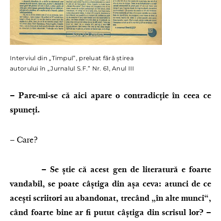
Interviul din „Timpul”, preluat fără știrea
autorului în „Jurnalul S.F.” Nr. 61, Anul III
– Pare-mi-se că aici apare o contradicție în ceea ce
spuneți.
– Care?
– Se știe că acest gen de literatură e foarte
vandabil, se poate câștiga din așa ceva: atunci de ce
acești scriitori au abandonat, trecând „în alte munci“,
când foarte bine ar fi putut câștiga din scrisul lor? –