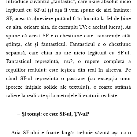
introduce cuvântul „fantastic“, care n-are absolut nicio
legătură cu SF-ul (și așa îi vom spune de aici înainte:
SF, această abreviere putând fi în locuită la fel de bine
cu alta, oricare alta, de exemplu ȚV; e același lucru). Aș
spune că acest SF e o chestiune care transcende atât
știința, cât și fantasticul. Fantasticul e o chestiune
separată, care chiar nu are nicio legătură cu SF-ul.
Fantasticul reprezintă, nu?, o rupere completă a
regulilor realului: este ieșirea din real în altceva. Pe
când SF-ul reprezintă o păstrare (cu excepția unor
ipoteze inițiale solide ale textului), o foarte strânsă
raliere la realitate și la metodele literaturii realiste.
– Și totuși: ce este SF-ul, ȚV-ul?
– Aria SF-ului e foarte largă: trebuie văzută așa ca o