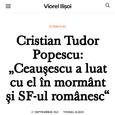
Viorel Ilișoi
CUMPĂRĂ CĂRȚILE MELE CU AUTOGRAF
INTERVIURI
Cristian Tudor
Popescu:
„Ceaușescu a luat
cu el în mormânt
și SF-ul românesc“
17 SEPTEMBRIE 2015
VIOREL ILIȘOI