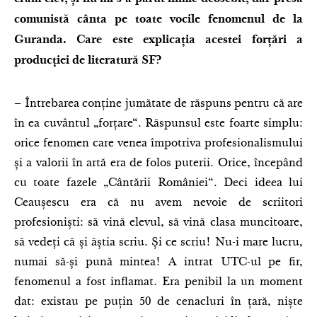
eram elev, și nu mi s-a părut nimic deosebit, dar presa
comunistă cânta pe toate vocile fenomenul de la
Guranda. Care este explicația acestei forțări a
producției de literatură SF?
– Întrebarea conține jumătate de răspuns pentru că are
în ea cuvântul „forțare“. Răspunsul este foarte simplu:
orice fenomen care venea împotriva profesionalismului
și a valorii în artă era de folos puterii. Orice, începând
cu toate fazele „Cântării României“. Deci ideea lui
Ceaușescu era că nu avem nevoie de scriitori
profesioniști: să vină elevul, să vină clasa muncitoare,
să vedeți că și ăștia scriu. Și ce scriu! Nu-i mare lucru,
numai să-și pună mintea! A intrat UTC-ul pe fir,
fenomenul a fost inflamat. Era penibil la un moment
dat: existau pe puțin 50 de cenacluri în țară, niște