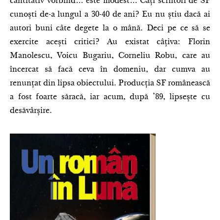
cantitativ vorbind… este modest… Câți scriitori de SF
cunoști de-a lungul a 30-40 de ani? Eu nu știu dacă ai
autori buni câte degete la o mână. Deci pe ce să se
exercite acești critici? Au existat câțiva: Florin
Manolescu, Voicu Bugariu, Corneliu Robu, care au
încercat să facă ceva în domeniu, dar cumva au
renunțat din lipsa obiectului. Producția SF românească
a fost foarte săracă, iar acum, după ’89, lipsește cu
desăvârșire.