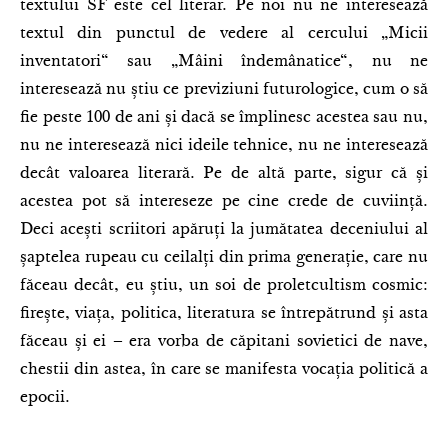
textului SF este cel literar. Pe noi nu ne interesează
textul din punctul de vedere al cercului „Micii
inventatori“ sau „Mâini îndemânatice“, nu ne
interesează nu știu ce previziuni futurologice, cum o să
fie peste 100 de ani și dacă se împlinesc acestea sau nu,
nu ne interesează nici ideile tehnice, nu ne interesează
decât valoarea literară. Pe de altă parte, sigur că și
acestea pot să intereseze pe cine crede de cuviință.
Deci acești scriitori apăruți la jumătatea deceniului al
șaptelea rupeau cu ceilalți din prima generație, care nu
făceau decât, eu știu, un soi de proletcultism cosmic:
firește, viața, politica, literatura se întrepătrund și asta
făceau și ei – era vorba de căpitani sovietici de nave,
chestii din astea, în care se manifesta vocația politică a
epocii.