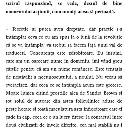
scrisul răspunzând, se vede, destul de bine
momentului acțiunii, cum numiți această perioadă.
– Teoretic ai putea avea dreptate, dar practic s-a
întâmplat ceva ce eu am spus la o lună de la revoluție
că se va întâmpla: va trebui să facem față unui val de
traduceri. Concurența este zdrobitoare. Eu însumi,
care am un oarecare nume în domeniu, îmi vând greu
cărțile pentru că am un nume românesc. Este tentația
de nestăvilit a necunoscutului, a noului. Nu vreau să
everacizez, dar ceea ce se întâmplă acum este grotesc.
Moare lumea citind prostiile alea de Sandra Brown și
tot soiul de autoare din astea foliculinice aduse de
peste hotare și toată maculatura asta înfiorătoare care-ți
cade în cap, ceea ce e un lucru firesc: la contactul între
două civilizații de invele diferite, cea mai stabilă nu-i