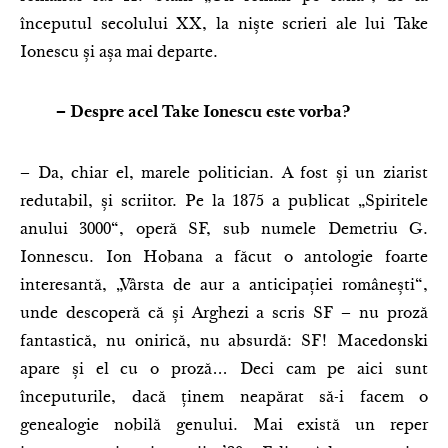
începutul secolului XX, la niște scrieri ale lui Take
Ionescu și așa mai departe.
– Despre acel Take Ionescu este vorba?
– Da, chiar el, marele politician. A fost și un ziarist
redutabil, și scriitor. Pe la 1875 a publicat „Spiritele
anului 3000“, operă SF, sub numele Demetriu G.
Ionnescu. Ion Hobana a făcut o antologie foarte
interesantă, „Vârsta de aur a anticipației românești“,
unde descoperă că și Arghezi a scris SF – nu proză
fantastică, nu onirică, nu absurdă: SF! Macedonski
apare și el cu o proză… Deci cam pe aici sunt
începuturile, dacă ținem neapărat să-i facem o
genealogie nobilă genului. Mai există un reper