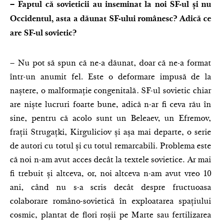
– Faptul că sovieticii au inseminat la noi SF-ul și nu
Occidentul, asta a dăunat SF-ului românesc? Adică ce
are SF-ul sovietic?
– Nu pot să spun că ne-a dăunat, doar că ne-a format
într-un anumit fel. Este o deformare impusă de la
naștere, o malformație congenitală. SF-ul sovietic chiar
are niște lucruri foarte bune, adică n-ar fi ceva rău în
sine, pentru că acolo sunt un Beleaev, un Efremov,
frații Strugațki, Kirguliciov și așa mai departe, o serie
de autori cu totul și cu totul remarcabili. Problema este
că noi n-am avut acces decât la textele sovietice. Ar mai
fi trebuit și altceva, or, noi altceva n-am avut vreo 10
ani, când nu s-a scris decât despre fructuoasa
colaborare româno-sovietică în exploatarea spațiului
cosmic, plantat de flori roșii pe Marte sau fertilizarea