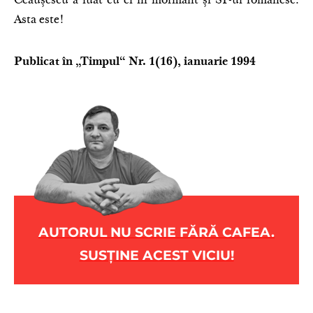
Ceaușescu a luat cu el în mormânt și SF-ul românesc.
Asta este!
Publicat în „Timpul“ Nr. 1(16), ianuarie 1994
AUTORUL NU SCRIE FĂRĂ CAFEA.
SUSȚINE ACEST VICIU!