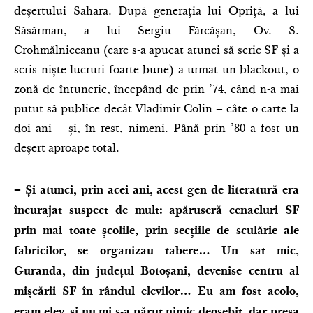
deșertului Sahara. După generația lui Opriță, a lui
Săsărman, a lui Sergiu Fărcășan, Ov. S.
Crohmălniceanu (care s-a apucat atunci să scrie SF și a
scris niște lucruri foarte bune) a urmat un blackout, o
zonă de întuneric, începând de prin ’74, când n-a mai
putut să publice decât Vladimir Colin – câte o carte la
doi ani – și, în rest, nimeni. Până prin ’80 a fost un
deșert aproape total.
– Și atunci, prin acei ani, acest gen de literatură era
încurajat suspect de mult: apăruseră cenacluri SF
prin mai toate școlile, prin secțiile de sculărie ale
fabricilor, se organizau tabere… Un sat mic,
Guranda, din județul Botoșani, devenise centru al
mișcării SF în rândul elevilor… Eu am fost acolo,