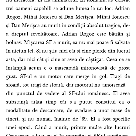
nu literatura. El era animatorul. În România au existat
trei oameni capabili să adune lumea la un loc: Adrian
Rogoz, Mihai Ionescu și Dan Merișca. Mihai Ionescu
și Dan Merișca au murit în condiții absolut tragice, de-
a dreptul revoltătoare, Adrian Rogoz este bătrân și
bolnav. Mișcarea SF a murit, ea nu mai poate fi salvată
în niciun fel. Și nu știu nici cât și cine pierde din lucrul
ăsta, dar nici cât și cine ar avea de câștigat. Ceea ce se
întâmplă acum e o mascaradă mironovistă de prost
gust. SF-ul e un motor care merge în gol. Tragi de
sfoară, tot tragi de sfoară, dar motorul nu amorsează –
din punctul de vedere al SF-ului românesc. El avea
substanță atâta timp cât s-a putut constitui ca o
modalitate de descărcare, de evadare a unor mase de
tineri, și nu numai, înainte de ’89. El a fost specific
unei epoci. Când a murit, printre multe alte lucruri