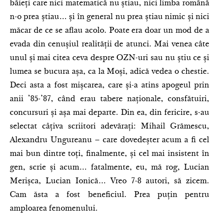
băieți care nici matematică nu știau, nici limba română
n-o prea știau… și în general nu prea știau nimic și nici
măcar de ce se aflau acolo. Poate era doar un mod de a
evada din cenușiul realității de atunci. Mai venea câte
unul și mai citea ceva despre OZN-uri sau nu știu ce și
lumea se bucura așa, ca la Moși, adică vedea o chestie.
Deci asta a fost mișcarea, care și-a atins apogeul prin
anii ’85-’87, când erau tabere naționale, consfătuiri,
concursuri și așa mai departe. Din ea, din fericire, s-au
selectat câțiva scriitori adevărați: Mihail Grămescu,
Alexandru Ungureanu – care dovedeșter acum a fi cel
mai bun dintre toți, finalmente, și cel mai insistent în
gen, scrie și acum… fatalmente, eu, mă rog, Lucian
Merișca, Lucian Ionică… Vreo 7-8 autori, să zicem.
Cam ăsta a fost beneficiul. Prea puțin pentru
amploarea fenomenului.