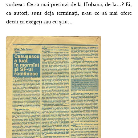
vorbesc. Ce să mai pretinzi de la Hobana, de la…? Ei,
ca autori, sunt deja terminați, n-au ce să mai ofere
decât ca exegeți sau eu știu…