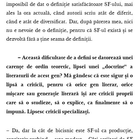
imposibil de dat o definiție satisfăcătoare SF-ului, mai
ales la ora actuală, când autorii scriu atât de diferit,
când e atât de diversificat. Dar, după părerea mea, nici
nu e nevoie de o definiție, pentru că SF-ul există și se
dezvoltă fără a ține seama de definiții.
– Această dificultate de a defini se datorează unei
carențe de ordin teoretic, lipsei unei „doctrine“ a
literaturii de acest gen? Mă gândesc că este sigur și o
lipsă a criticii, pentru că orice gen literar, orice
mișcare sau generație literară își are criticii proprii
care să o studieze, să o explice, ca finalmente să o
impună. Lipsesc criticii specializați.
– Da, dar la cât de bicisnic este SF-ul ca producție,