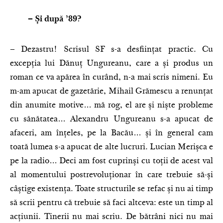
– Și după
’89?
– Dezastru! Scrisul SF s-a desființat practic. Cu
excepția lui Dănuț Ungureanu, care a și produs un
roman ce va apărea în curând, n-a mai scris nimeni. Eu
m-am apucat de gazetărie, Mihail Grămescu a renunțat
din anumite motive… mă rog, el are și niște probleme
cu sănătatea… Alexandru Ungureanu s-a apucat de
afaceri, am înțeles, pe la Bacău… și în general cam
toată lumea s-a apucat de alte lucruri. Lucian Merișca e
pe la radio… Deci am fost cuprinși cu toții de acest val
al momentului postrevoluționar în care trebuie să-și
câștige existența. Toate structurile se refac și nu ai timp
să scrii pentru că trebuie să faci altceva: este un timp al
acțiunii. Tinerii nu mai scriu. De bătrâni nici nu mai