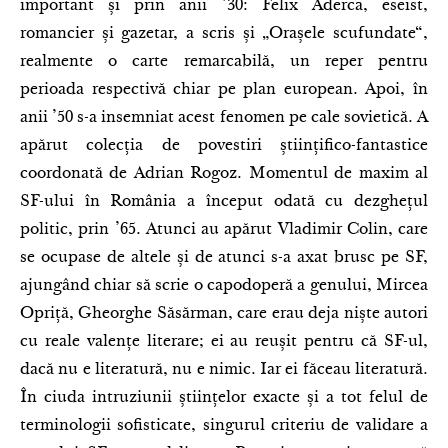
important și prin anii ’30: Felix Aderca, eseist,
romancier și gazetar, a scris și „Orașele scufundate“,
realmente o carte remarcabilă, un reper pentru
perioada respectivă chiar pe plan european. Apoi, în
anii ’50 s-a insemniat acest fenomen pe cale sovietică. A
apărut colecția de povestiri științifico-fantastice
coordonată de Adrian Rogoz. Momentul de maxim al
SF-ului în România a început odată cu dezghețul
politic, prin ’65. Atunci au apărut Vladimir Colin, care
se ocupase de altele și de atunci s-a axat brusc pe SF,
ajungând chiar să scrie o capodoperă a genului, Mircea
Opriță, Gheorghe Săsărman, care erau deja niște autori
cu reale valențe literare; ei au reușit pentru că SF-ul,
dacă nu e literatură, nu e nimic. Iar ei făceau literatură.
În ciuda intruziunii științelor exacte și a tot felul de
terminologii sofisticate, singurul criteriu de validare a