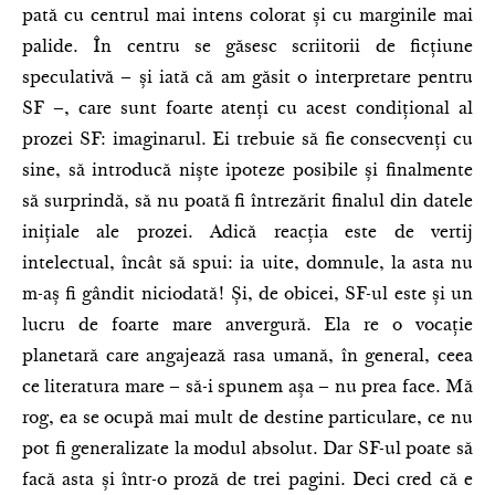
pată cu centrul mai intens colorat și cu marginile mai
palide. În centru se găsesc scriitorii de ficțiune
speculativă – și iată că am găsit o interpretare pentru
SF –, care sunt foarte atenți cu acest condițional al
prozei SF: imaginarul. Ei trebuie să fie consecvenți cu
sine, să introducă niște ipoteze posibile și finalmente
să surprindă, să nu poată fi întrezărit finalul din datele
inițiale ale prozei. Adică reacția este de vertij
intelectual, încât să spui: ia uite, domnule, la asta nu
m-aș fi gândit niciodată! Și, de obicei, SF-ul este și un
lucru de foarte mare anvergură. Ela re o vocație
planetară care angajează rasa umană, în general, ceea
ce literatura mare – să-i spunem așa – nu prea face. Mă
rog, ea se ocupă mai mult de destine particulare, ce nu
pot fi generalizate la modul absolut. Dar SF-ul poate să
facă asta și într-o proză de trei pagini. Deci cred că e