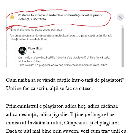
Cum naiba să se vândă cărțile într-o țară de plagiatori?
Unii se fac că scriu, alții se fac că citesc.
Prim-ministrul e plagiator, adică hoț, adică căcănar,
adică nesimțit, adică jigodie. Îl ține pe lângă el pe
ministrul Învățământului, Cîmpeanu, și el plagiator.
Dacă te uiți mai bine prin guvern, vezi cum trag unii cu