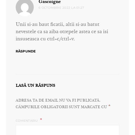
spune:
Gascoigne
6 OCTOMBRIE 2022 LA 01:27
Unii si-au baut ficatii, altii si-au batut
nevestele ca sa aiba otrepele astea ce sa isi
insuseasca cu ctrl+c/ctrl+v.
RĂSPUNDE
LASĂ UN RĂSPUNS
ADRESA TA DE EMAIL NU VA FI PUBLICATĂ.
*
CÂMPURILE OBLIGATORII SUNT MARCATE CU
COMENTARIU