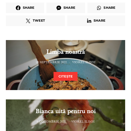
SHARE
SHARE
SHARE
TWEET
SHARE
Limba noastră
18 SEPTEMBRIE 2022
VIOREL ILIȘOI
CITEȘTE
Bianca uită pentru noi
9 OCTOMBRIE 2022
VIOREL ILIȘOI