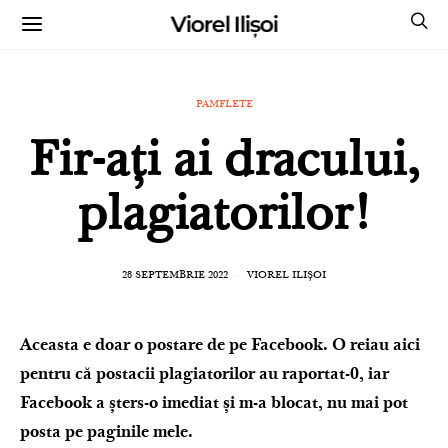
Viorel Ilișoi
CUMPĂRĂ CĂRȚILE MELE CU AUTOGRAF
PAMFLETE
Fir-ați ai dracului,
plagiatorilor!
28 SEPTEMBRIE 2022
VIOREL ILIȘOI
Aceasta e doar o postare de pe Facebook. O reiau aici
pentru că postacii plagiatorilor au raportat-0, iar
Facebook a șters-o imediat și m-a blocat, nu mai pot
posta pe paginile mele.