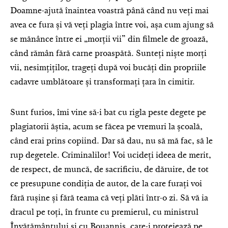
Doamne-ajută înaintea voastră până când nu veți mai
avea ce fura și vă veți plagia între voi, așa cum ajung să
se mănânce între ei „morții vii” din filmele de groază,
când rămân fără carne proaspătă. Sunteți niște morți
vii, nesimțiților, trageți după voi bucăți din propriile
cadavre umblătoare și transformați țara în cimitir.
Sunt furios, îmi vine să-i bat cu rigla peste degete pe
plagiatorii ăștia, acum se făcea pe vremuri la școală,
când erai prins copiind. Dar să dau, nu să mă fac, să le
rup degetele. Criminalilor! Voi ucideți ideea de merit,
de respect, de muncă, de sacrificiu, de dăruire, de tot
ce presupune condiția de autor, de la care furați voi
fără rușine și fără teama că veți plăti într-o zi. Să vă ia
dracul pe toți, în frunte cu premierul, cu ministrul
Învățământului și cu Bouannis, care-i protejează pe