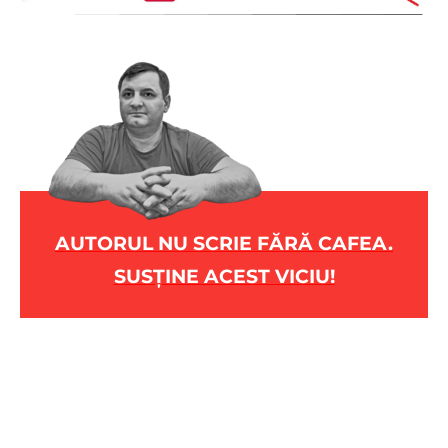
AUTORUL NU SCRIE FĂRĂ CAFEA.
SUSȚINE ACEST VICIU!