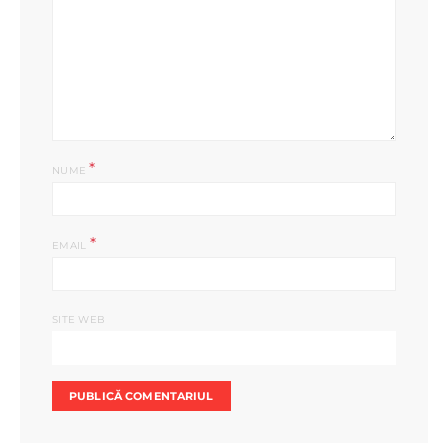
*
NUME
*
EMAIL
SITE WEB