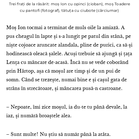
Trei frați de la răsărit: moș Ion cu opinci (cioban), moș Toadere
cu pantofi (fotograf), tătuța cu ciubote (cârciumar)
Moș Ion tocmai a terminat de muls oile la amiază. A
pus cheagul în lapte și s-a lungit pe patul din stână, pe
niște cojoace aruncate alandala, pline de purici, ca să-și
hodinească oleacă șalele. Acuși trebuie să ajungă și țața
Lența cu mâncare de-acasă. Încă nu se vede coborând
prin Hârtop, așa că moșul are timp și de un pui de
somn. Când se trezește, numai bine e și cașul gata de
strâns în strecătoare, și mâncarea pusă-n castroane.
– Nepoate, îmi zice moșul, ia du-te tu până devale, la
iaz, și numără broaștele alea.
– Sunt multe! Nu știu să număr până la atâta.