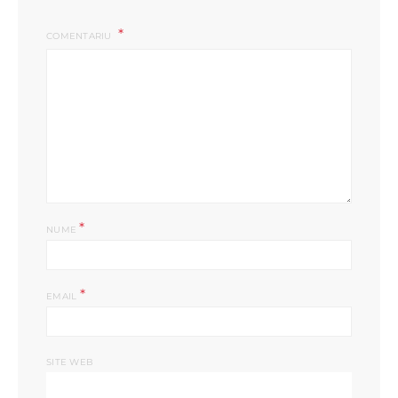
COMENTARIU
*
NUME
*
EMAIL
SITE WEB