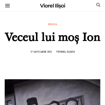
Viorel Ilișoi
CUMPĂRĂ CĂRȚILE MELE CU AUTOGRAF
PROZĂ
Veceul lui moș Ion
27 IANUARIE 2022
VIOREL ILIȘOI