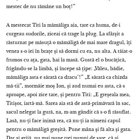
mestec de nu rămâne un boț!”
A mestecat Titi la mămăliga aia, tare ca huma, de-i
curgeau sudorile, ziceai că trage la plug. La sfârșit a
răsturnat pe măsuță o mămăligă de mai mare dragul, îți
venea s-o iei în brațe și să dormi cu ea, nu alta. A tăiat-o
frumos cu ața, gata, hai la masă. Gustă el o bucățică,
frigându-se la limbă, și începe să țipe: „Văleu, bădie,
mămăliga asta e sărată ca dracu’!” „E sărată ca chizda
mă-tii”, mormăie moș Ion, și aud numai eu asta, că-s
aproape, apoi zice tare, și pentru Titi: „E greșeala mea,
Titișor, iartă-mă. Sarea aia stă de astă-primăvară în sac,
sacul nelegat la gură, na, m-am gândit că s-o fi răsuflat.
Lasă, nu-ți face inimă rea, că nu-ți ia nimeni capul
pentru o mămăligă greșită. Pune mâna și fă alta și gata.
Dar ai grijă, nu mai pune trei pumni de sare, că ai