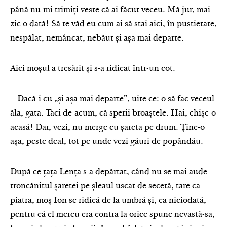
până nu-mi trimiți veste că ai făcut veceu. Mă jur, mai
zic o dată! Să te văd eu cum ai să stai aici, în pustietate,
nespălat, nemâncat, nebăut și așa mai departe.
Aici moșul a tresărit și s-a ridicat într-un cot.
– Dacă-i cu „și așa mai departe”, uite ce: o să fac veceul
ăla, gata. Taci de-acum, că sperii broaștele. Hai, chișc-o
acasă! Dar, vezi, nu merge cu șareta pe drum. Ține-o
așa, peste deal, tot pe unde vezi găuri de popândău.
După ce țața Lența s-a depărtat, când nu se mai aude
troncănitul șaretei pe șleaul uscat de secetă, tare ca
piatra, moș Ion se ridică de la umbră și, ca niciodată,
pentru că el mereu era contra la orice spune nevastă-sa,