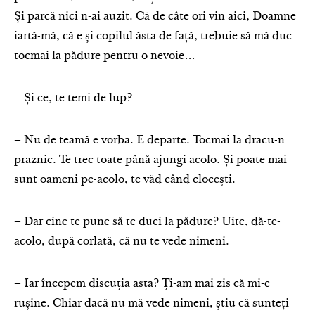
Și parcă nici n-ai auzit. Că de câte ori vin aici, Doamne
iartă-mă, că e și copilul ăsta de față, trebuie să mă duc
tocmai la pădure pentru o nevoie…
– Și ce, te temi de lup?
– Nu de teamă e vorba. E departe. Tocmai la dracu-n
praznic. Te trec toate până ajungi acolo. Și poate mai
sunt oameni pe-acolo, te văd când clocești.
– Dar cine te pune să te duci la pădure? Uite, dă-te-
acolo, după corlată, că nu te vede nimeni.
– Iar începem discuția asta? Ți-am mai zis că mi-e
rușine. Chiar dacă nu mă vede nimeni, știu că sunteți