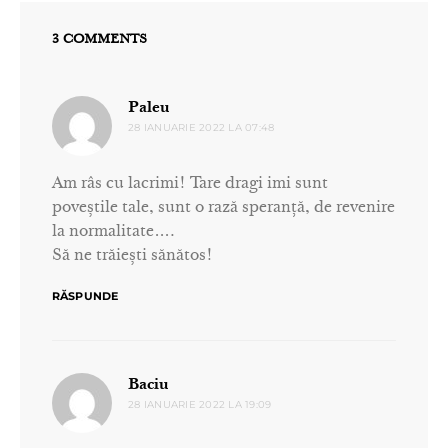
3 COMMENTS
spune:
Paleu
28 IANUARIE 2022 LA 07:48
Am râs cu lacrimi! Tare dragi imi sunt
poveștile tale, sunt o rază speranță, de revenire
la normalitate….
Să ne trăiești sănătos!
RĂSPUNDE
spune:
Baciu
28 IANUARIE 2022 LA 19:09