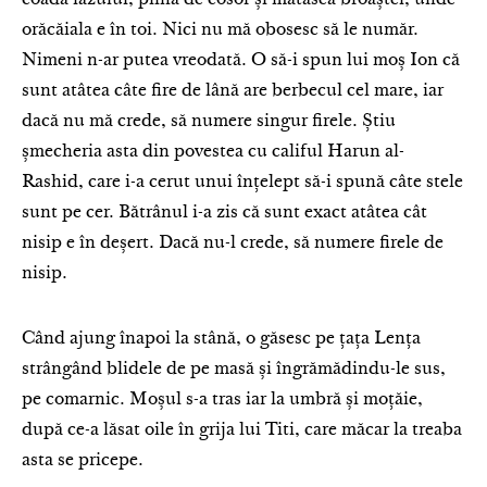
coada iazului, plină de cosor și mătasea broaștei, unde
orăcăiala e în toi. Nici nu mă obosesc să le număr.
Nimeni n-ar putea vreodată. O să-i spun lui moș Ion că
sunt atâtea câte fire de lână are berbecul cel mare, iar
dacă nu mă crede, să numere singur firele. Știu
șmecheria asta din povestea cu califul Harun al-
Rashid, care i-a cerut unui înțelept să-i spună câte stele
sunt pe cer. Bătrânul i-a zis că sunt exact atâtea cât
nisip e în deșert. Dacă nu-l crede, să numere firele de
nisip.
Când ajung înapoi la stână, o găsesc pe țața Lența
strângând blidele de pe masă și îngrămădindu-le sus,
pe comarnic. Moșul s-a tras iar la umbră și moțăie,
după ce-a lăsat oile în grija lui Titi, care măcar la treaba
asta se pricepe.