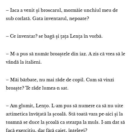
– Iaca a venit și broscarul, mormăie unchiul meu de
sub corlată. Gata inventarul, nepoate?
– Ce inventar? se bagă și țața Lența în vorbă.
– M-a pus să număr broaștele din iaz. A zis că vrea să le
vândă la italieni.
– Măi bărbate, nu mai râde de copil. Cum să vinzi
broaște? Te râde lumea-n sat.
– Am glumit, Lențo. L-am pus să numere ca să nu uite
artimetica învățată la școală. Stă toată vara pe-aici și la
toamnă se duce la școală ca stearpa la muls. I-am dat să
facă exercițiu, dar fără caiet, înțelegi?