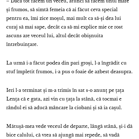
– Dacă tot facem un veceu, atunci să facem unul mare
și frumos, să simtă femeia că ai făcut ceva special
pentru ea, îmi zice moșul, mai mult ca să-și dea lui
curaj să mai sape, decât ca să-mi explice mie ce rost
ascuns are veceul lui, altul decât obișnuita
întrebuințare.
La urmă i-a făcut podea din pari groși, l-a îngrădit cu
stuf împletit frumos, i-a pus o foaie de azbest deasupra.
Ieri l-a terminat și m-a trimis în sat s-o anunț pe țața
Lența că e gata, azi vin cu țața la stână, că tocmai e
rândul ei să aducă mâncare la ciobani și să ia cașul.
Mătușă-mea vede veceul de departe, lângă stână, și-i dă
bice calului, că vrea să ajungă mai repede, să vadă