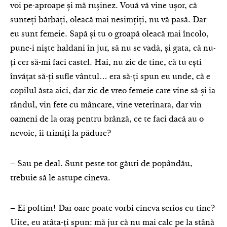
voi pe-aproape și mă rușinez. Vouă vă vine ușor, că
sunteți bărbați, oleacă mai nesimțiți, nu vă pasă. Dar
eu sunt femeie. Sapă și tu o groapă oleacă mai încolo,
pune-i niște haldani în jur, să nu se vadă, și gata, că nu-
ți cer să-mi faci castel. Hai, nu zic de tine, că tu ești
învățat să-ți sufle vântul… era să-ți spun eu unde, că e
copilul ăsta aici, dar zic de vreo femeie care vine să-și ia
rândul, vin fete cu mâncare, vine veterinara, dar vin
oameni de la oraș pentru brânză, ce te faci dacă au o
nevoie, îi trimiți la pădure?
– Sau pe deal. Sunt peste tot găuri de popândău,
trebuie să le astupe cineva.
– Ei poftim! Dar oare poate vorbi cineva serios cu tine?
Uite, eu atâta-ți spun: mă jur că nu mai calc pe la stână