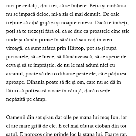
nici pe ceilalți, doi-trei, să se îmbete. Beția și ciobănia
nu se împacă deloc, mi-a zis el mai demult. De oaie
trebuie să aibă grijă zi și noapte cineva. Dacă te îmbeți,
poți să te trezești fără oi, că se duc ca proastele cine știe
unde și rămân prinse în sărătură sau cad în vreo
viroagă, că sunt atâtea prin Hârtop, pot să-și rupă
picioarele, să se înece, să flămânzească, să se sperie de
ceva și să se împrăștie, de nu le mai aduni nici cu
arcanul, poate să dea o dihanie peste ele, că e pădurea
aproape. Dihania poate să fie și om, care nu se dă în
lături să poftească o oaie în căruță, dacă o vede
nepăzită pe câmp.
Oamenii din sat și-au dat oile pe mâna lui moș Ion, iar
el are mare grijă de ele. E cel mai căutat cioban din tot
satul. E norocos cine prinde loc la stâna lui. Foarte rar,