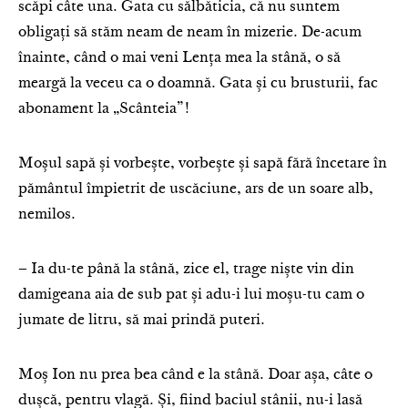
scăpi câte una. Gata cu sălbăticia, că nu suntem
obligați să stăm neam de neam în mizerie. De-acum
înainte, când o mai veni Lența mea la stână, o să
meargă la veceu ca o doamnă. Gata și cu brusturii, fac
abonament la „Scânteia”!
Moșul sapă și vorbește, vorbește și sapă fără încetare în
pământul împietrit de uscăciune, ars de un soare alb,
nemilos.
– Ia du-te până la stână, zice el, trage niște vin din
damigeana aia de sub pat și adu-i lui moșu-tu cam o
jumate de litru, să mai prindă puteri.
Moș Ion nu prea bea când e la stână. Doar așa, câte o
dușcă, pentru vlagă. Și, fiind baciul stânii, nu-i lasă