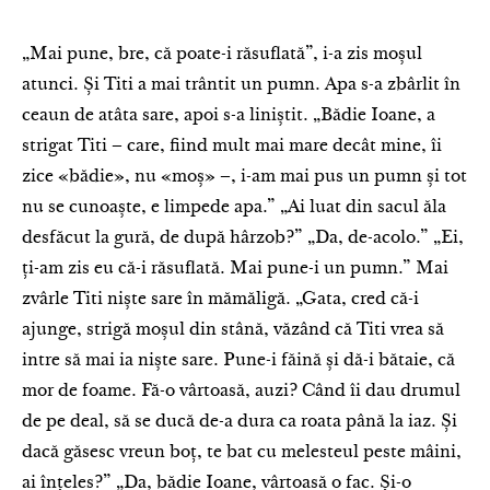
„Mai pune, bre, că poate-i răsuflată”, i-a zis moșul
atunci. Și Titi a mai trântit un pumn. Apa s-a zbârlit în
ceaun de atâta sare, apoi s-a liniștit. „Bădie Ioane, a
strigat Titi – care, fiind mult mai mare decât mine, îi
zice «bădie», nu «moș» –, i-am mai pus un pumn și tot
nu se cunoaște, e limpede apa.” „Ai luat din sacul ăla
desfăcut la gură, de după hârzob?” „Da, de-acolo.” „Ei,
ți-am zis eu că-i răsuflată. Mai pune-i un pumn.” Mai
zvârle Titi niște sare în mămăligă. „Gata, cred că-i
ajunge, strigă moșul din stână, văzând că Titi vrea să
intre să mai ia niște sare. Pune-i făină și dă-i bătaie, că
mor de foame. Fă-o vârtoasă, auzi? Când îi dau drumul
de pe deal, să se ducă de-a dura ca roata până la iaz. Și
dacă găsesc vreun boț, te bat cu melesteul peste mâini,
ai înțeles?” „Da, bădie Ioane, vârtoasă o fac. Și-o