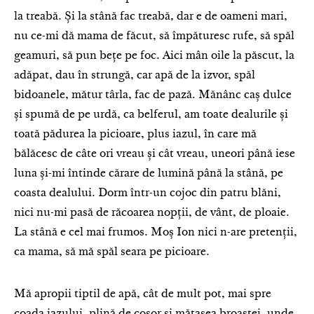
la treabă. Și la stână fac treabă, dar e de oameni mari,
nu ce-mi dă mama de făcut, să împăturesc rufe, să spăl
geamuri, să pun bețe pe foc. Aici mân oile la păscut, la
adăpat, dau în strungă, car apă de la izvor, spăl
bidoanele, mătur târla, fac de pază. Mănânc caș dulce
și spumă de pe urdă, ca belferul, am toate dealurile și
toată pădurea la picioare, plus iazul, în care mă
bălăcesc de câte ori vreau și cât vreau, uneori până iese
luna și-mi întinde cărare de lumină până la stână, pe
coasta dealului. Dorm într-un cojoc din patru blăni,
nici nu-mi pasă de răcoarea nopții, de vânt, de ploaie.
La stână e cel mai frumos. Moș Ion nici n-are pretenții,
ca mama, să mă spăl seara pe picioare.
Mă apropii tiptil de apă, cât de mult pot, mai spre