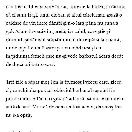
când își ia liber și vine în sat, oprește la bufet, la tătuța,
că ei sunt frați, unul cioban și altul cârciumar, așază o
căldare de vin între dânșii și n-o lasă până nu sună a
gol. Atunci se suie în șaretă, iar calul, care știe și
drumul, și năravul stăpânului, îl duce până la poartă,
unde țața Lența îl așteaptă cu răbdarea și cu
îngăduința femeii care nu-și vede bărbatul acasă decât
de două ori într-o vară.
Trei zile a săpat moș Ion la frumosul veceu care, zicea
el, va schimba pe veci obiceiul barbar al ușurării în
jurul stânii. A făcut o groapă adâncă, să nu se umple o
sută de ani. Muncă de ocnaș a fost acolo, dar moș Ion
nu s-a oprit.