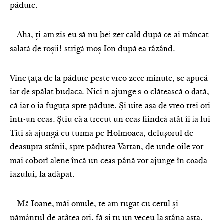
pădure.
– Aha, ți-am zis eu să nu bei zer cald după ce-ai mâncat
salată de roșii! strigă moș Ion după ea râzând.
Vine țața de la pădure peste vreo zece minute, se apucă
iar de spălat budaca. Nici n-ajunge s-o clătească o dată,
că iar o ia fuguța spre pădure. Și uite-așa de vreo trei ori
într-un ceas. Știu că a trecut un ceas fiindcă atât îi ia lui
Titi să ajungă cu turma pe Holmoaca, delușorul de
deasupra stânii, spre pădurea Vartan, de unde oile vor
mai coborî alene încă un ceas până vor ajunge în coada
iazului, la adăpat.
– Mă Ioane, măi omule, te-am rugat cu cerul și
pământul de-atâtea ori, fă și tu un veceu la stâna asta.