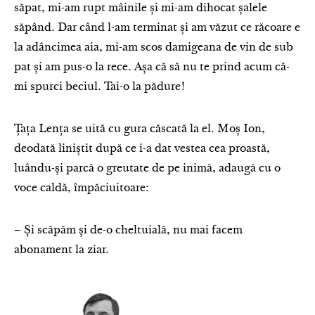
săpat, mi-am rupt mâinile și mi-am dihocat șalele
săpând. Dar când l-am terminat și am văzut ce răcoare e
la adâncimea aia, mi-am scos damigeana de vin de sub
pat și am pus-o la rece. Așa că să nu te prind acum că-
mi spurci beciul. Tai-o la pădure!
Țața Lența se uită cu gura căscată la el. Moș Ion,
deodată liniștit după ce i-a dat vestea cea proastă,
luându-și parcă o greutate de pe inimă, adaugă cu o
voce caldă, împăciuitoare:
– Și scăpăm și de-o cheltuială, nu mai facem
abonament la ziar.