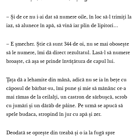
– Și de ce nu i-ai dat să numere oile, în loc să-l trimiți la
iaz, să alunece în apă, să vină iar plin de lipitori…
– E șmecher. Știe că sunt 344 de oi, nu se mai obosește
să le numere, îmi dă direct rezultatul. Lasă-l să numere
broaște, că așa se prinde învățătura de capul lui.
Țața dă a lehamite din mână, adică nu se ia în bețe cu
căposul de bărbat-su, îmi pune și mie să mănânc ce-a
mai rămas de la ceilalți, un castron de sărbușcă, scrob
cu jumări și un dărăb de pâine. Pe urmă se apucă să
spele budaca, stropind în jur cu apă și zer.
Deodată se oprește din treabă și o ia la fugă spre