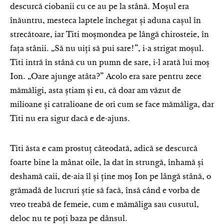
descurcă ciobanii cu ce au pe la stână. Moșul era
înăuntru, mesteca laptele închegat și aduna cașul în
strecătoare, iar Titi moșmondea pe lângă chirosteie, în
fața stânii. „Să nu uiți să pui sare!”, i-a strigat moșul.
Titi intră în stână cu un pumn de sare, i-l arată lui moș
Ion. „Oare ajunge atâta?” Acolo era sare pentru zece
mămăligi, asta știam și eu, că doar am văzut de
milioane și catralioane de ori cum se face mămăliga, dar
Titi nu era sigur dacă e de-ajuns.
Titi ăsta e cam prostuț câteodată, adică se descurcă
foarte bine la mânat oile, la dat în strungă, înhamă și
deshamă caii, de-aia îl și ține moș Ion pe lângă stână, o
grămadă de lucruri știe să facă, însă când e vorba de
vreo treabă de femeie, cum e mămăliga sau cusutul,
deloc nu te poți baza pe dânsul.