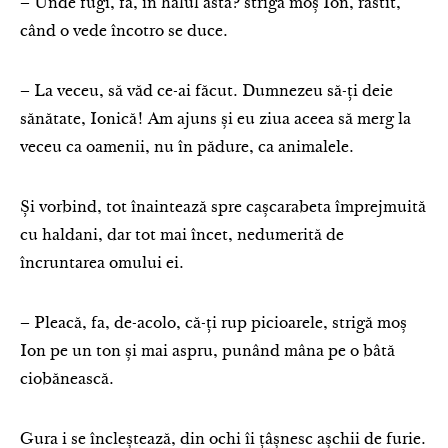
– Unde fugi, fa, în halul ăsta? strigă moș Ion, răstit,
când o vede încotro se duce.
– La veceu, să văd ce-ai făcut. Dumnezeu să-ți deie
sănătate, Ionică! Am ajuns și eu ziua aceea să merg la
veceu ca oamenii, nu în pădure, ca animalele.
Și vorbind, tot înaintează spre cașcarabeta împrejmuită
cu haldani, dar tot mai încet, nedumerită de
încruntarea omului ei.
– Pleacă, fa, de-acolo, că-ți rup picioarele, strigă moș
Ion pe un ton și mai aspru, punând mâna pe o bâtă
ciobănească.
Gura i se încleștează, din ochi îi țâșnesc așchii de furie.