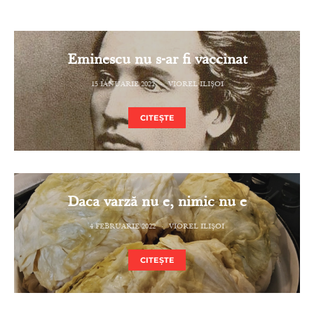
Eminescu nu s-ar fi vaccinat
15 IANUARIE 2022
VIOREL ILIȘOI
CITEȘTE
Daca varză nu e, nimic nu e
4 FEBRUARIE 2022
VIOREL ILIȘOI
CITEȘTE