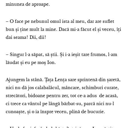
minunea de aproape.
– O face pe nebunul omul ista al meu, dar are suflet
bun și ține mult la mine. Dacă mi-a făcut el și veceu, îți
dai seama! Dii, dii!
– Singur l-a săpat, să știi. Și i-a ieșit tare frumos, l-am
lăudat și eu pe moș Ion.
Ajungem la stână. Țața Lența sare sprintenă din șaretă,
nici nu dă jos calabalâcul, mâncare, schimburi curate,
strecători, bidoane pentru zer, tot ce-a adus de acasă,
ci trece ca vântul pe lângă bărbat-su, parcă nici nu-l
cunoaște, și o ia înspre veceu, plină de bucurie.