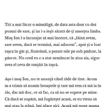
Titi a mai făcut o mămăligă, de data asta doar cu doi
pumni de sare, și iar i-a ieșit sărată de-ți amorțea limba.
Moș Ion l-a încurajat să mai încerce, că „făină avem,
sare avem, dacă se termină, mai aducem”, apoi și-a luat
tașca în gât și, fluierând, a pornit oile pe sub pădure, la
păscut. Nu cred eu c-a stat nemâncat în ziua aia, sigur
avea el ceva de ronțăit în tașcă.
Așa-i moș Ion, nu te anunță când râde de tine. Acum
m-a trimis să număr broaștele și tare mă tem că mă ia în
râs, dar mă duc, ce să fac, ca să nu se supere pe mine.
Că dacă se supără, mă fugărește acasă, or eu vreau să
mai stau la stână, îmi place aici. Acasă mă pune mama