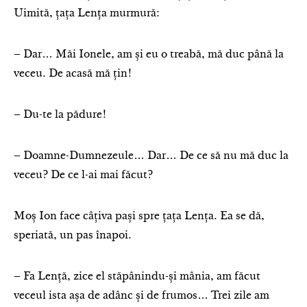
Uimită, țața Lența murmură:
– Dar… Măi Ionele, am și eu o treabă, mă duc până la
veceu. De acasă mă țin!
– Du-te la pădure!
– Doamne-Dumnezeule… Dar… De ce să nu mă duc la
veceu? De ce l-ai mai făcut?
Moș Ion face câțiva pași spre țața Lența. Ea se dă,
speriată, un pas înapoi.
– Fa Lență, zice el stăpânindu-și mânia, am făcut
veceul ista așa de adânc și de frumos… Trei zile am