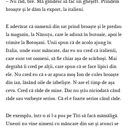
– Nu râd, bre. Mă gândesc să fac un gheșeft. Prindem
broaște și le dăm la export, la italieni.
E adevărat că oamenii din sat prind broaște și le predau
la magazin, la Nănuțu, care le adună în butoaie, apoi le
trimite la Botoșani. Unii spun că de acolo ajung în
Italia, unde sunt mâncate, dar eu nu cred că italienii,
care sunt tot oameni, să fie chiar așa de scârboși. Mai
degrabă îi cred pe alții, care spun că se face lipici din
ele. Nu cred eu că s-ar apuca moș Ion de cules broaște
din iaz, lăsând oile de izbeliște. N-are el timp de așa
ceva. Cred că râde de mine. Dar nu știu niciodată când
râde sau vorbește serios. Că el e foarte serios când râde.
De exemplu, într-o zi l-a pus pe Titi să facă mămăligă.
Uneori nu vine nimeni cu mâncare din sat și atunci se