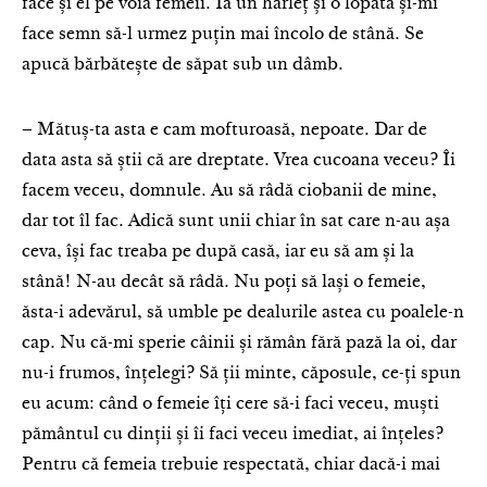
face și el pe voia femeii. Ia un hârleț și o lopată și-mi
face semn să-l urmez puțin mai încolo de stână. Se
apucă bărbătește de săpat sub un dâmb.
– Mătuș-ta asta e cam mofturoasă, nepoate. Dar de
data asta să știi că are dreptate. Vrea cucoana veceu? Îi
facem veceu, domnule. Au să râdă ciobanii de mine,
dar tot îl fac. Adică sunt unii chiar în sat care n-au așa
ceva, își fac treaba pe după casă, iar eu să am și la
stână! N-au decât să râdă. Nu poți să lași o femeie,
ăsta-i adevărul, să umble pe dealurile astea cu poalele-n
cap. Nu că-mi sperie câinii și rămân fără pază la oi, dar
nu-i frumos, înțelegi? Să ții minte, căposule, ce-ți spun
eu acum: când o femeie îți cere să-i faci veceu, muști
pământul cu dinții și îi faci veceu imediat, ai înțeles?
Pentru că femeia trebuie respectată, chiar dacă-i mai