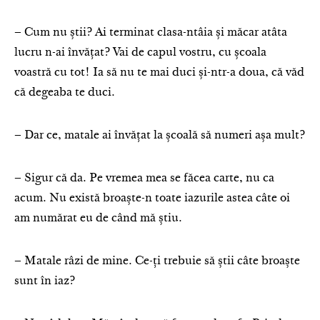
– Cum nu știi? Ai terminat clasa-ntâia și măcar atâta
lucru n-ai învățat? Vai de capul vostru, cu școala
voastră cu tot! Ia să nu te mai duci și-ntr-a doua, că văd
că degeaba te duci.
– Dar ce, matale ai învățat la școală să numeri așa mult?
– Sigur că da. Pe vremea mea se făcea carte, nu ca
acum. Nu există broaște-n toate iazurile astea câte oi
am numărat eu de când mă știu.
– Matale râzi de mine. Ce-ți trebuie să știi câte broaște
sunt în iaz?