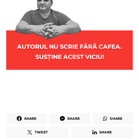
AUTORUL NU SCRIE FĂRĂ CAFEA.
SUSȚINE ACEST VICIU!
SHARE
SHARE
SHARE
TWEET
SHARE